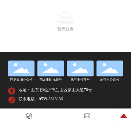
暂无数据
翔龙集团公众号
翔龙集团视频号
施可丰抖音号
施可丰公众号
地址：山东省临沂市兰山区蒙山大道78号
联系电话：0539-8313136
Copyright © 2025 山东翔龙实业集团有限公司 版权所有
鲁ICP备11019782号
网站建设：
中企动力
临沂
SEO标签